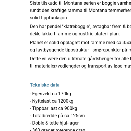
Siste tilskudd til Montana serien er boggie vareh
rundt den kraftige ramma til Montana tømmerhen
solid tippfunksjon.
Den har pendel "klatreboggie", avtagbar frem & ba
dekk, lakkert ramme og rustfrie plater i plan.
Planet er solid opplagret mot ramme med ca 35cm 
og lavtbyggende tippstruktur - smørepunkter på 
Dette vil være den ultitmate gårdshenger for alle 
til materialer/vedlengder og transport av løse ma
Tekniske data
- Egenvekt ca 170kg
- Nyttelast ca 1200kg
- Tippbar last ca 900kg
- Totalbredde på ca 125cm
- Doble & tette hjul-lager
- 360 grader roterende drag