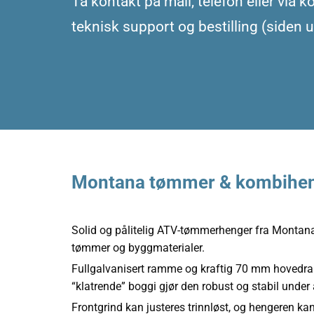
Ta kontakt på mail, telefon eller via 
teknisk support og bestilling (siden 
Montana tømmer & kombihe
Solid og pålitelig ATV-tømmerhenger fra Montana,
tømmer og byggmaterialer.
Fullgalvanisert ramme og kraftig 70 mm hoved
“klatrende” boggi gjør den robust og stabil under 
Frontgrind kan justeres trinnløst, og hengeren ka