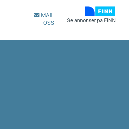
MAIL

Se annon
ser på FINN
OSS