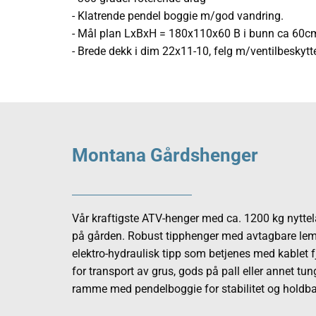
- Klatrende pendel boggie m/god vandring.
- Mål plan LxBxH = 180x110x60 B i bunn ca 60c
- Brede dekk i dim 22x11-10, felg m/ventilbeskytt
Montana Gårdshenger
Vår kraftigste ATV-henger med ca. 1200 kg nyttela
på gården. Robust tipphenger med avtagbare le
elektro-hydraulisk tipp som betjenes med kablet f
for transport av grus, gods på pall eller annet tun
ramme med pendelboggie for stabilitet og holdba