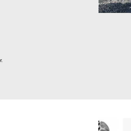
beskytter.
r.