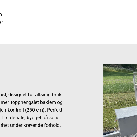
m
er
st, designet for allsidig bruk
mmer, topphengslet baklem og
jernkontroll (250 cm). Perfekt
gt materiale, bygget på solid
rhet under krevende forhold.