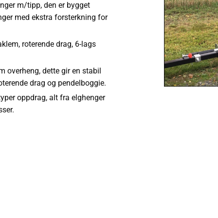
enger m/tipp, den er bygget
ger med ekstra forsterkning for
klem, roterende drag, 6-lags
overheng, dette gir en stabil
roterende drag og pendelboggie.
typer oppdrag, alt fra elghenger
sser.