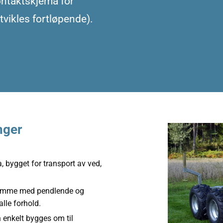
kontaktskjema for
utvikles fortløpende).
nger
 bygget for transport av ved,
ramme med pendlende og
alle forhold.
n enkelt bygges om til