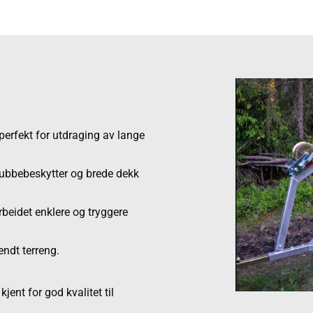
erfekt for utdraging av lange
stubbebeskytter og brede dekk
rbeidet enklere og tryggere
endt terreng.
jent for god kvalitet til