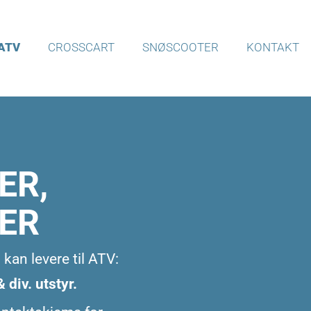
ATV
CROSSCART
SNØSCOOTER
KONTAKT
ER,
GER
kan levere til ATV:
 div. utstyr.